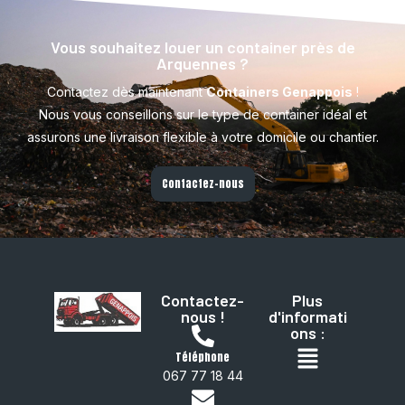
Vous souhaitez louer un container près de
Arquennes ?
Contactez dès maintenant
Containers Genappois
!
Nous vous conseillons sur le type de container idéal et
assurons une livraison flexible à votre domicile ou chantier.
Contactez-nous
Contactez-
Plus
nous !
d'informati
ons :
Téléphone
067 77 18 44