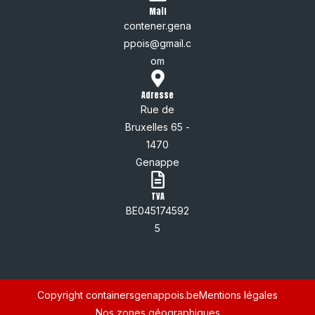
Mail
contener.gena
ppois@gmail.c
om
Adresse
Rue de
Bruxelles 65 -
1470
Genappe
TVA
BE045174592
5
Copyright containersgenappois.be
Mentions légales
Nos zones géographiques