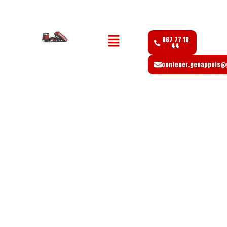
067 77 18
44
contener.genappois@
CONTAINERS GENAPPOIS :
LOCATION DE CONTAINERS