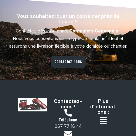
Vous souhaitez louer un container près de
Lasne ?
Contactez dès maintenant
Containers Genappois
!
Nous vous conseillons sur le type de container idéal et
assurons une livraison flexible à votre domicile ou chantier.
Contactez-nous
Contactez-
Plus
nous !
d'informati
ons :
Téléphone
067 77 18 44