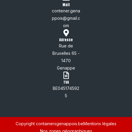
Mail
contener.gena
ppois@gmail.c
om
Adresse
Rue de
Bruxelles 65 -
1470
Genappe
TVA
BE045174592
5
Copyright containersgenappois.be
Mentions légales
Nos zones géographiques