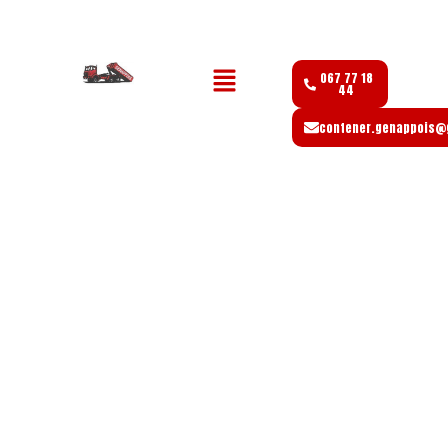
067 77 18
44
contener.genappois@
CONTAINERS GENAPPOIS :
LOCATION DE CONTAINERS