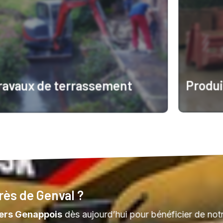
Produi
ravaux de terrassement
En savoir
n savoir plus
rès de Genval ?
ers Genappois
dès aujourd’hui pour bénéficier de notr