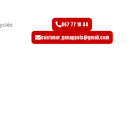
067 77 18 44
yclés
contener.genappois@gmail.com