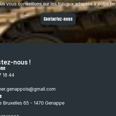
s vous conseillons sur les travaux adaptés à votre terr
Contactez-nous
tez-nous !
one
7 18 44
ner.genappois@gmail.com
e
e Bruxelles 65 - 1470 Genappe