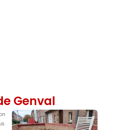
de Genval
ion
us