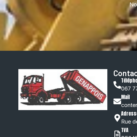
Nou
Contac
Téléph
067 7
Mail
conte
Adress
Rue d
TVA