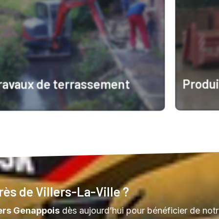
Produi
ravaux de terrassement
En savoir
n savoir plus
ès de Villers-La-Ville ?
ers Genappois
dès aujourd’hui pour bénéficier de notr