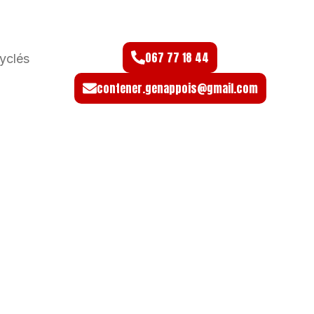
067 77 18 44
yclés
contener.genappois@gmail.com