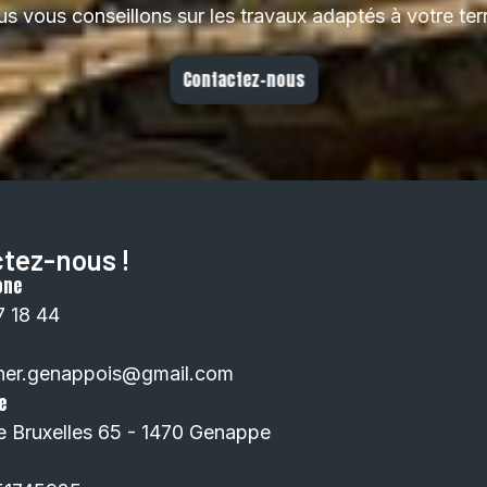
s vous conseillons sur les travaux adaptés à votre terr
Contactez-nous
tez-nous !
one
7 18 44
ner.genappois@gmail.com
e
e Bruxelles 65 - 1470 Genappe