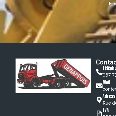
Nou
Contac
Téléph
067 7
Mail
conte
Adress
Rue d
TVA